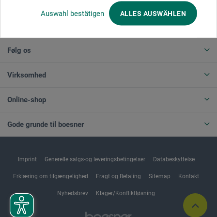
Auswahl bestätigen
ALLES AUSWÄHLEN
ANNULLER BESTILLING
Følg os
Virksomhed
Online-shop
Gode grunde til boesner
Imprint
Generelle salgs-og leveringsbetingelser
Databeskyttelse
Erklæring om tilgængelighed
Fragt og Betaling
Sitemap
Kontakt
Nyhedsbrev
Klager/Konfliktløsning