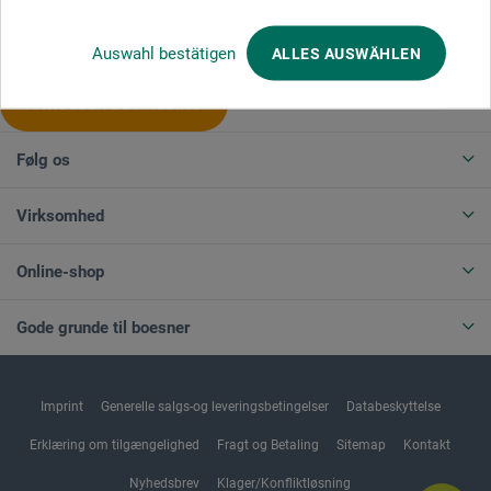
Produktkategorier
Auswahl bestätigen
ALLES AUSWÄHLEN
ANNULLER BESTILLING
Følg os
Virksomhed
Online-shop
Gode grunde til boesner
Imprint
Generelle salgs-og leveringsbetingelser
Databeskyttelse
Erklæring om tilgængelighed
Fragt og Betaling
Sitemap
Kontakt
Nyhedsbrev
Klager/Konfliktløsning