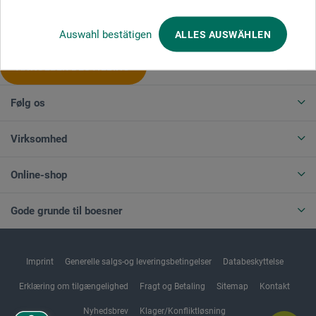
Produktkategorier
Auswahl bestätigen
ALLES AUSWÄHLEN
ANNULLER BESTILLING
Følg os
Virksomhed
Online-shop
Gode grunde til boesner
Imprint
Generelle salgs-og leveringsbetingelser
Databeskyttelse
Erklæring om tilgængelighed
Fragt og Betaling
Sitemap
Kontakt
Nyhedsbrev
Klager/Konfliktløsning