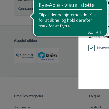
geben wir In
Kampagnetilbud
Medien, Werb
möglicherwei
sie im Rahme
unseren Cook
Weitere Info
Absolut sikker
Notwen
Produktkategorier
Følg os
Blindrammer
Facebook