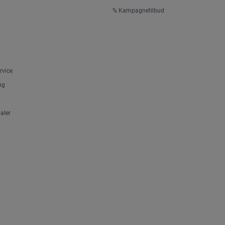
% Kampagnetilbud
rvice
ng
aler