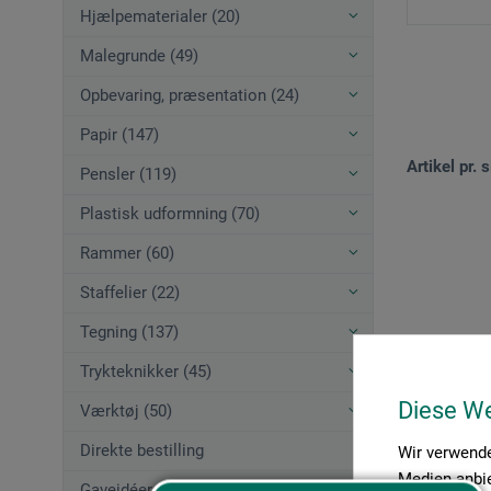
Hjælpematerialer (20)
Malegrunde (49)
Opbevaring, præsentation (24)
Papir (147)
Artikel pr. s
Pensler (119)
Plastisk udformning (70)
Rammer (60)
Staffelier (22)
Tegning (137)
Trykteknikker (45)
Diese W
Værktøj (50)
Direkte bestilling
Wir verwende
Medien anbie
Gaveidéer (12)