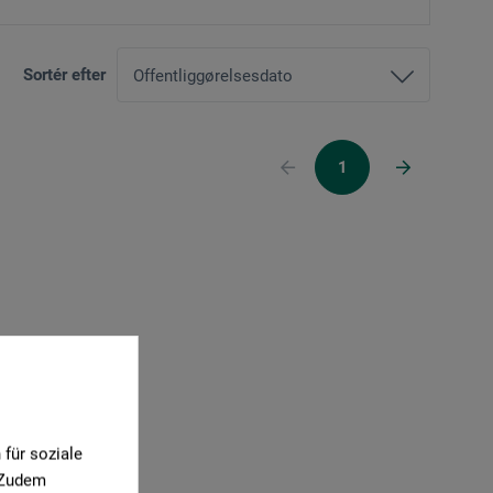
Sortér efter
1
für soziale
. Zudem