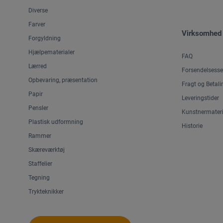
Diverse
Farver
Virksomhed
Forgyldning
Hjælpematerialer
FAQ
Lærred
Forsendelsesse
Opbevaring, præsentation
Fragt og Betali
Papir
Leveringstider
Pensler
Kunstnermateri
Plastisk udformning
Historie
Rammer
Skæreværktøj
Staffelier
Tegning
Trykteknikker