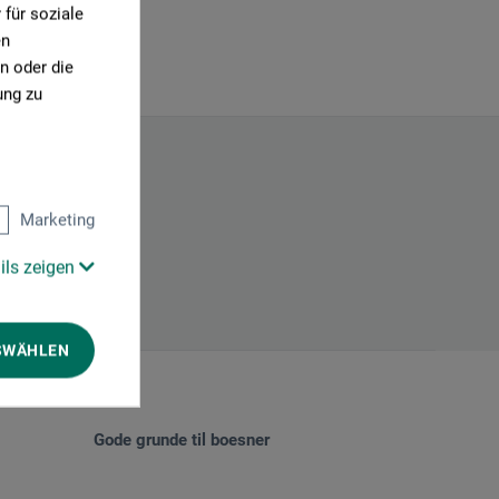
für soziale
en
n oder die
ung zu
Marketing
ils zeigen
SWÄHLEN
Gode grunde til boesner