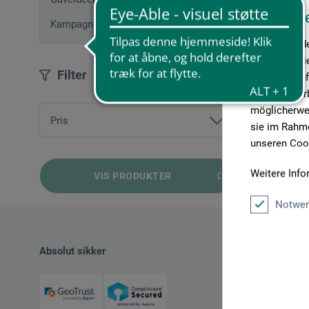
Diese W
Kampagnetilbud
Wir verwende
Medien anbie
Filter
geben wir In
Medien, Werb
möglicherwei
Pris
sie im Rahme
unseren Cook
fra
39,00 DKK
bis
160,00 DKK
Weitere Info
VIS PRODUKTER
Notwen
Absolut sikker