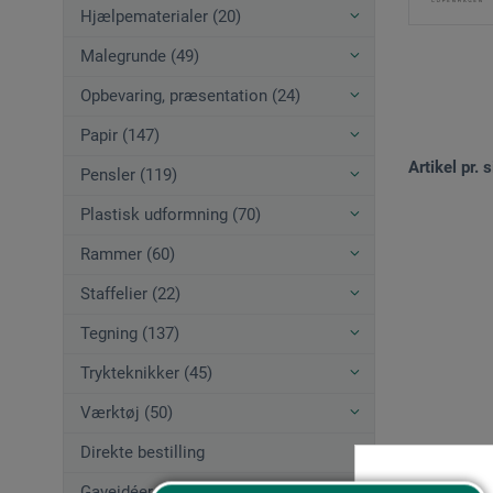
Hjælpematerialer (20)
Malegrunde (49)
Opbevaring, præsentation (24)
Papir (147)
Artikel pr. s
Pensler (119)
Plastisk udformning (70)
Rammer (60)
Staffelier (22)
Tegning (137)
Trykteknikker (45)
Værktøj (50)
Direkte bestilling
Gaveidéer (12)