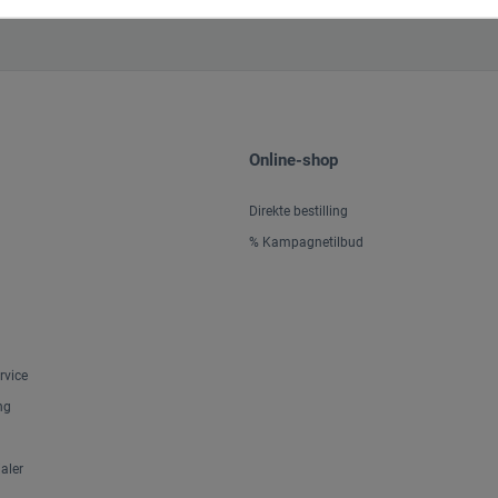
Online-shop
Direkte bestilling
% Kampagnetilbud
rvice
ng
aler