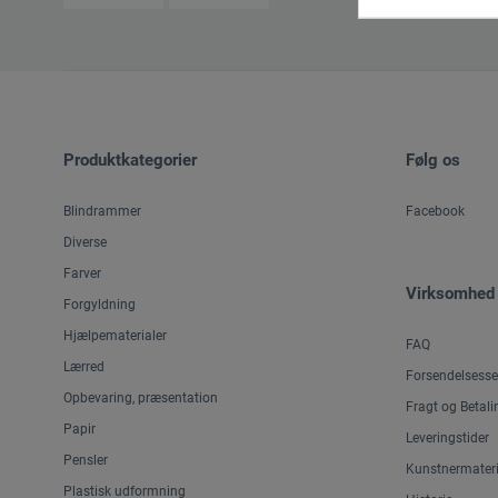
Produktkategorier
Følg os
Blindrammer
Facebook
Diverse
Farver
Virksomhed
Forgyldning
Hjælpematerialer
FAQ
Lærred
Forsendelsesse
Opbevaring, præsentation
Fragt og Betali
Papir
Leveringstider
Pensler
Kunstnermateri
Plastisk udformning