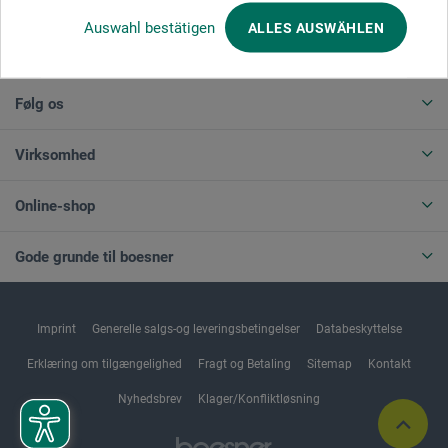
Auswahl bestätigen
ALLES AUSWÄHLEN
ANNULLER BESTILLING
Følg os
Virksomhed
Online-shop
Gode grunde til boesner
Imprint
Generelle salgs-og leveringsbetingelser
Databeskyttelse
Erklæring om tilgængelighed
Fragt og Betaling
Sitemap
Kontakt
Nyhedsbrev
Klager/Konfliktløsning