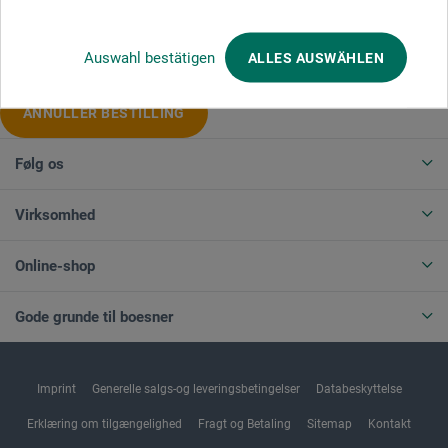
Produktkategorier
Auswahl bestätigen
ALLES AUSWÄHLEN
ANNULLER BESTILLING
Følg os
Virksomhed
Online-shop
Gode grunde til boesner
Imprint
Generelle salgs-og leveringsbetingelser
Databeskyttelse
Erklæring om tilgængelighed
Fragt og Betaling
Sitemap
Kontakt