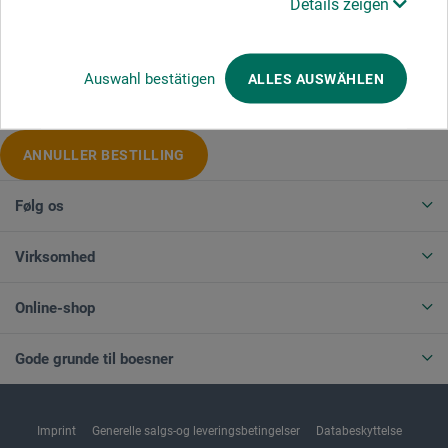
Details zeigen
Produktkategorier
Auswahl bestätigen
ALLES AUSWÄHLEN
ANNULLER BESTILLING
Følg os
Virksomhed
Online-shop
Gode grunde til boesner
Imprint
Generelle salgs-og leveringsbetingelser
Databeskyttelse