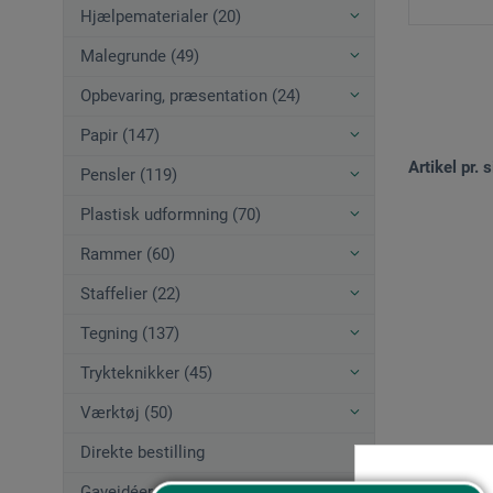
Hjælpematerialer (20)
Malegrunde (49)
Opbevaring, præsentation (24)
Papir (147)
Artikel pr. s
Pensler (119)
Plastisk udformning (70)
Rammer (60)
Staffelier (22)
Tegning (137)
Trykteknikker (45)
Værktøj (50)
Direkte bestilling
Gaveidéer (12)