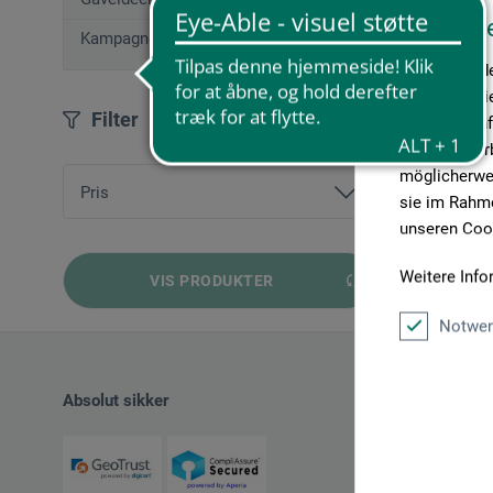
Diese W
Kampagnetilbud
Wir verwende
Medien anbie
Filter
geben wir In
Medien, Werb
möglicherwei
Pris
sie im Rahme
unseren Cook
fra
17,41 DKK
bis
57,24 DKK
Weitere Info
VIS PRODUKTER
Notwen
Absolut sikker