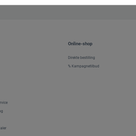
Online-shop
Direkte bestilling
% Kampagnetilbud
rvice
ng
aler