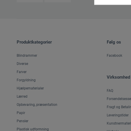
Produktkategorier
Følg os
Blindrammer
Facebook
Diverse
Farver
Virksomhed
Forgyldning
Hjælpematerialer
FAQ
Lærred
Forsendelsesse
Opbevaring, præsentation
Fragt og Betali
Papir
Leveringstider
Pensler
Kunstnermateri
Plastisk udformning