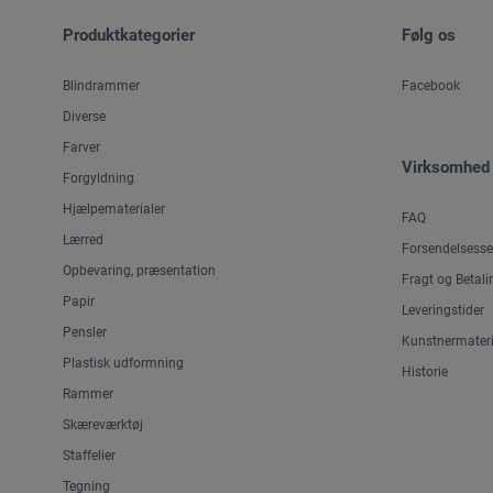
Produktkategorier
Følg os
Blindrammer
Facebook
Diverse
Farver
Virksomhed
Forgyldning
Hjælpematerialer
FAQ
Lærred
Forsendelsesse
Opbevaring, præsentation
Fragt og Betali
Papir
Leveringstider
Pensler
Kunstnermateri
Plastisk udformning
Historie
Rammer
Skæreværktøj
Staffelier
Tegning