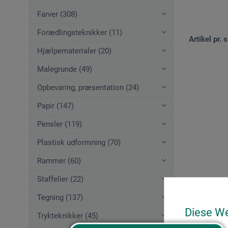
Farver (308)
Forædlingsteknikker (11)
Artikel pr. s
Hjælpematerialer (20)
Malegrunde (49)
Opbevaring, præsentation (24)
Papir (147)
Pensler (119)
Plastisk udformning (70)
Rammer (60)
Staffelier (22)
Tegning (137)
Diese W
Trykteknikker (45)