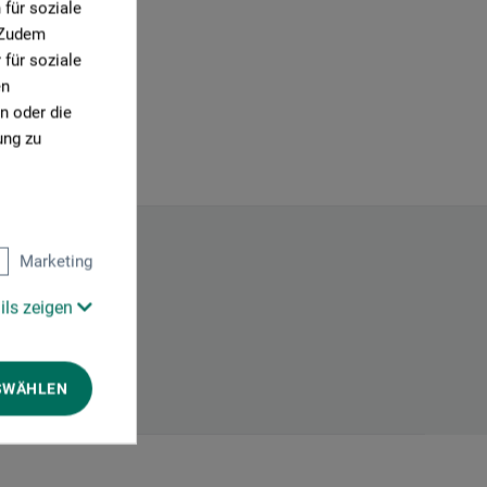
für soziale
. Zudem
für soziale
en
n oder die
ung zu
Marketing
ils zeigen
SWÄHLEN