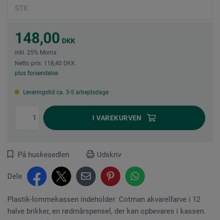
148,00
DKK
inkl. 25% Moms
Netto pris: 118,40 DKK
plus forsendelse
Leveringstid ca. 3-5 arbejdsdage
I
VAREKURVEN
På huskesedlen
Udskriv
Dele
Plastik-lommekassen indeholder: Cotman akvarelfarve i 12
halve brikker, en rødmårspensel, der kan opbevares i kassen.