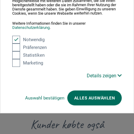
möglicherweise mit weiteren Daten zusammen, die Sie ihnen
Producent-kontakt
bereitgestellt haben oder die sie im Rahmen Ihrer Nutzung der
Dienste gesammelt haben. Sie geben Einwilligung zu unseren
Cookies, wenn Sie unsere Webseite weiterhin nutzen.
Her finder du producentens kontaktoplysninger for dette
Weitere Informationen finden Sie in unserer
Datenschutzerklärung
.
produkt.
Notwendig
Colart Northern Europe GmbH
Präferenzen
Statistiken
Gutenbergstr. 4
Marketing
63477 Maintal
Details zeigen
Deutschland
post.de@colart.com
Auswahl bestätigen
ALLES AUSWÄHLEN
Kunder købte også