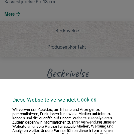
Kassestørrelse 6 x 13 cm.
Mere
Beskrivelse
Producent-kontakt
Beskrivelse
Plastik-lommekassen indeholder: Cotman akvarelfarve i
12 halve brikker, en rødmårspensel, der kan opbevares i
Diese Webseite verwendet Cookies
kassen. Kassestørrelse 6 x 13 cm.
Wir verwenden Cookies, um Inhalte und Anzeigen zu
personalisieren, Funktionen für soziale Medien anbieten zu
können und die Zugriffe auf unsere Website zu analysieren.
Zudem geben wir Informationen zu Ihrer Verwendung unserer
Website an unsere Partner für soziale Medien, Werbung und
Analysen weiter. Unsere Partner führen diese Informationen