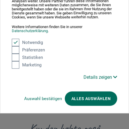
Analysen weiter. Unsere Partner führen diese Informationen
möglicherweise mit weiteren Daten zusammen, die Sie ihnen
bereitgestellt haben oder die sie im Rahmen Ihrer Nutzung der
Producent-kontakt
Dienste gesammelt haben. Sie geben Einwilligung zu unseren
Cookies, wenn Sie unsere Webseite weiterhin nutzen.
Weitere Informationen finden Sie in unserer
Her finder du producentens kontaktoplysninger for dette
Datenschutzerklärung
.
produkt.
Notwendig
Präferenzen
boesner GmbH holding + innovations
Statistiken
Gewerkenstr. 2
Marketing
58456 Witten
Details zeigen
DEUTSCHLAND
pm@boesner.com
Auswahl bestätigen
ALLES AUSWÄHLEN
Kunder købte også