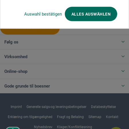
Produktkategorier
Auswahl bestätigen
ALLES AUSWÄHLEN
ANNULLER BESTILLING
Følg os
Virksomhed
Online-shop
Gode grunde til boesner
Imprint
Generelle salgs-og leveringsbetingelser
Databeskyttelse
Erklæring om tilgængelighed
Fragt og Betaling
Sitemap
Kontakt
Nyhedsbrev
Klager/Konfliktløsning