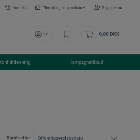
Kontakt
Tilmelding til nyhedsbrev
Registrér nu
0,00 DKK
Konfliktløsning
Kampagnetilbud
Sortér efter