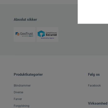
Absolut sikker
Produktkategorier
Følg os
Blindrammer
Facebook
Diverse
Farver
Virksomhed
Forgyldning