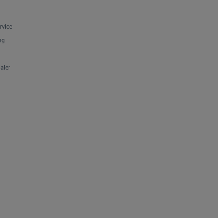
rvice
ng
aler