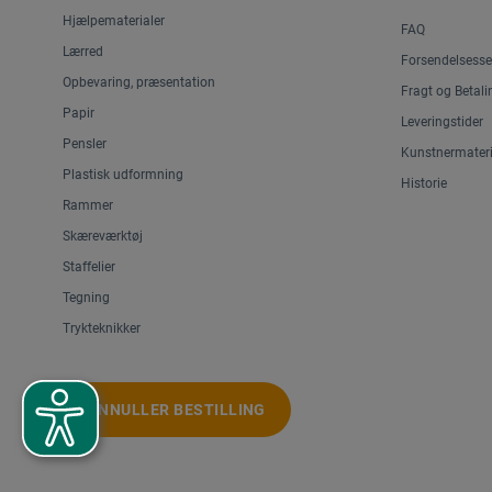
Hjælpematerialer
FAQ
Lærred
Forsendelsesse
Opbevaring, præsentation
Fragt og Betali
Papir
Leveringstider
Pensler
Kunstnermateri
Plastisk udformning
Historie
Rammer
Skæreværktøj
Staffelier
Tegning
Trykteknikker
ANNULLER BESTILLING