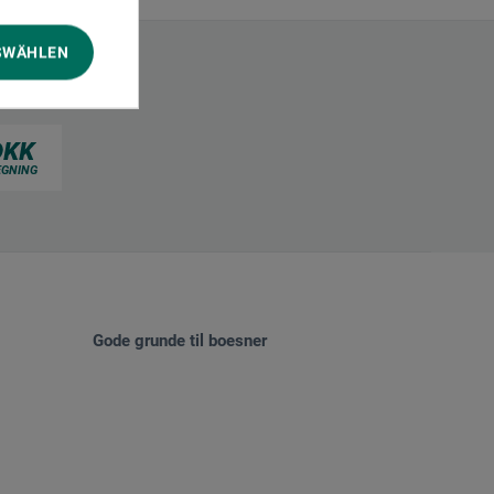
SWÄHLEN
Gode grunde til boesner