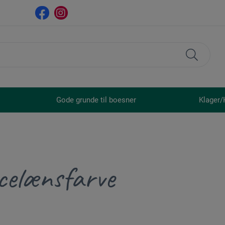
Gode grunde til boesner
Klager/
celænsfarve