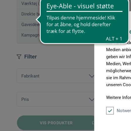
Værktøj (50)
Direkte bestilling
Gaveidéer (12)
Diese W
Kampagnetilbud
Wir verwende
Medien anbie
Filter
geben wir In
Medien, Werb
möglicherwei
Fabrikant
sie im Rahme
unseren Cook
Kreul
Weitere Info
Marabu
Pris
Notwen
fra
22,00 DKK
bis
142,00 DKK
VIS PRODUKTER