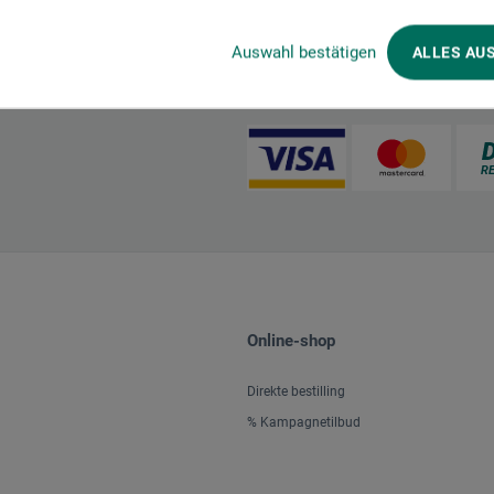
Auswahl bestätigen
ALLES AU
Betalingsmetoder
Online-shop
Direkte bestilling
% Kampagnetilbud