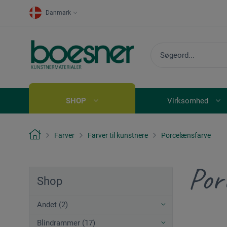
Danmark
SHOP
Virksomhed
Farver
Farver til kunstnere
Porcelænsfarve
Por
Shop
Andet (2)
Blindrammer (17)