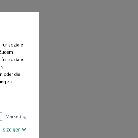
für soziale
. Zudem
für soziale
en
n oder die
ung zu
Marketing
ils zeigen