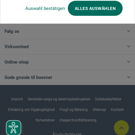
Auswahl bestätigen
ALLES AUSWÄHLEN
ANNULLER BESTILLING
Følg os
Virksomhed
Online-shop
Gode grunde til boesner
Imprint
Generelle salgs-og leveringsbetingelser
Databeskyttelse
Erklæring om tilgængelighed
Fragt og Betaling
Sitemap
Kontakt
Nyhedsbrev
Klager/Konfliktløsning