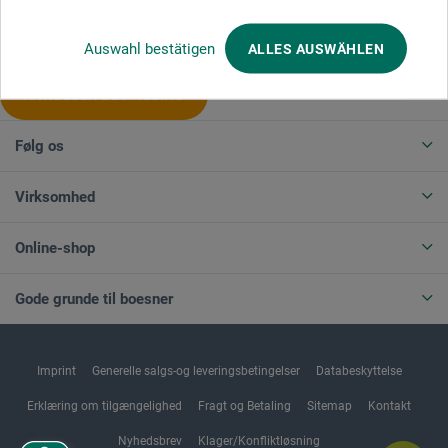
Produktkategorier
Auswahl bestätigen
ALLES AUSWÄHLEN
ANNULLER BESTILLING
Følg os
Virksomhed
Online-shop
Gode grunde til boesner
Imprint
Generelle salgs-og leveringsbetingelser
Databeskyttelse
Erklæring om tilgængelighed
Fragt og Betaling
Sitemap
Kontakt
Nyhedsbrev
Klager/Konfliktløsning