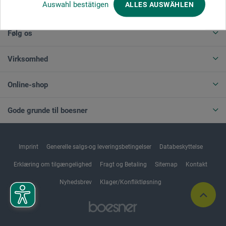
Auswahl bestätigen
ALLES AUSWÄHLEN
ANNULLER BESTILLING
Følg os
Virksomhed
Online-shop
Gode grunde til boesner
Imprint
Generelle salgs-og leveringsbetingelser
Databeskyttelse
Erklæring om tilgængelighed
Fragt og Betaling
Sitemap
Kontakt
Nyhedsbrev
Klager/Konfliktløsning