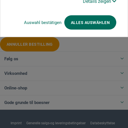
Details zeigen
Produktkategorier
Auswahl bestätigen
ALLES AUSWÄHLEN
ANNULLER BESTILLING
Følg os
Virksomhed
Online-shop
Gode grunde til boesner
Imprint
Generelle salgs-og leveringsbetingelser
Databeskyttelse