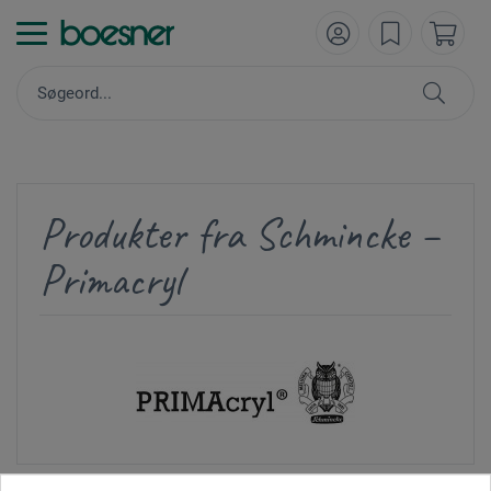
Produkter fra Schmincke –
Primacryl