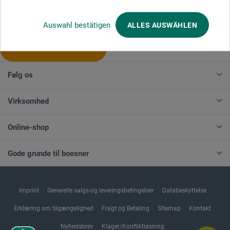
Produktkategorier
Auswahl bestätigen
ALLES AUSWÄHLEN
ANNULLER BESTILLING
Følg os
Virksomhed
Online-shop
Gode grunde til boesner
Imprint
Generelle salgs-og leveringsbetingelser
Databeskyttelse
Erklæring om tilgængelighed
Fragt og Betaling
Sitemap
Kontakt
Nyhedsbrev
Klager/Konfliktløsning