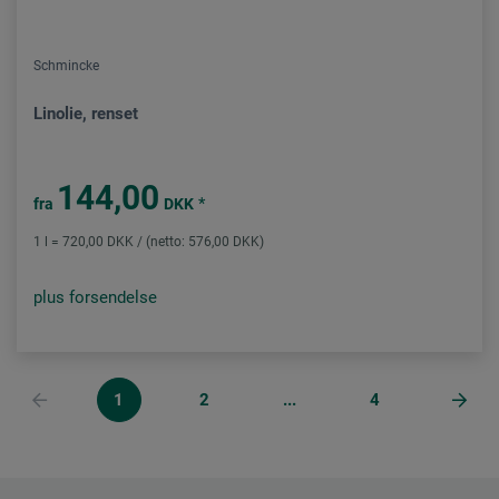
Schmincke
Linolie, renset
144,00
*
fra
DKK
1 l = 720,00 DKK / (netto: 576,00 DKK)
plus forsendelse
1
2
...
4