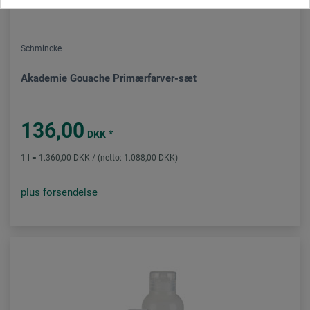
Schmincke
Akademie Gouache Primærfarver-sæt
136,00
*
DKK
1 l = 1.360,00 DKK / (netto: 1.088,00 DKK)
plus forsendelse