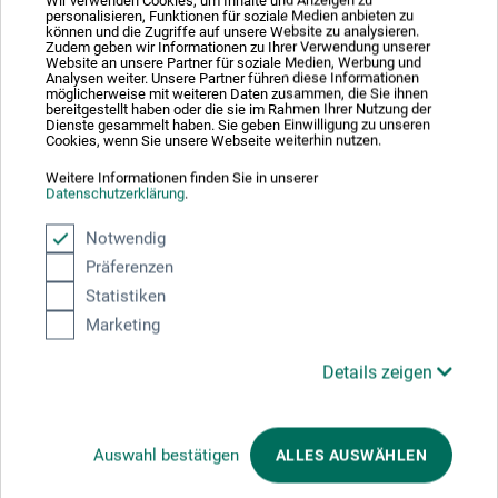
Wir verwenden Cookies, um Inhalte und Anzeigen zu
55,00
personalisieren, Funktionen für soziale Medien anbieten zu
*
fra
DKK
können und die Zugriffe auf unsere Website zu analysieren.
Zudem geben wir Informationen zu Ihrer Verwendung unserer
1 l = 1.571,43 DKK / (netto: 1.257,14 DKK)
Website an unsere Partner für soziale Medien, Werbung und
Analysen weiter. Unsere Partner führen diese Informationen
möglicherweise mit weiteren Daten zusammen, die Sie ihnen
bereitgestellt haben oder die sie im Rahmen Ihrer Nutzung der
plus forsendelse
Dienste gesammelt haben. Sie geben Einwilligung zu unseren
Cookies, wenn Sie unsere Webseite weiterhin nutzen.
Weitere Informationen finden Sie in unserer
Datenschutzerklärung
.
Notwendig
Präferenzen
Statistiken
Marketing
Details zeigen
Auswahl bestätigen
ALLES AUSWÄHLEN