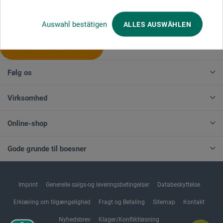
Produktkategorier
Auswahl bestätigen
ALLES AUSWÄHLEN
ANNULLER BESTILLING
Følg os
Virksomhed
Online-shop
Gode grunde til boesner
Imprint
Generelle salgs-og leveringsbetingelser
Databeskyttelse
Erklæring om tilgængelighed
Fragt og Betaling
Sitemap
Kontakt
Nyhedsbrev
Klager/Konfliktløsning