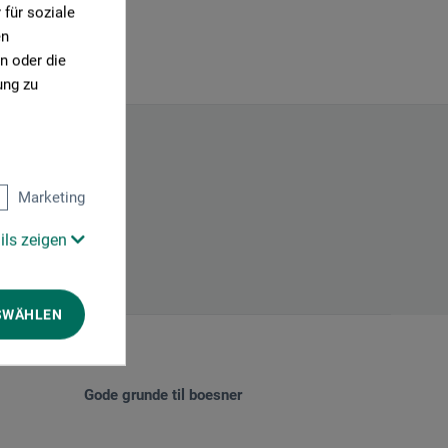
für soziale
en
n oder die
ung zu
Marketing
ils zeigen
SWÄHLEN
Gode grunde til boesner