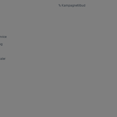
% Kampagnetilbud
rvice
ng
aler