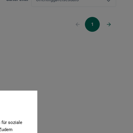
1
für soziale
. Zudem