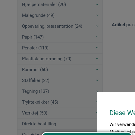
Hjælpematerialer (20)
Malegrunde (49)
Artikel pr. s
Opbevaring, præsentation (24)
Papir (147)
Pensler (119)
Plastisk udformning (70)
Rammer (60)
Staffelier (22)
Tegning (137)
Trykteknikker (45)
Diese W
Værktøj (50)
Direkte bestilling
Wir verwende
Medien anbie
Gaveidéer (12)