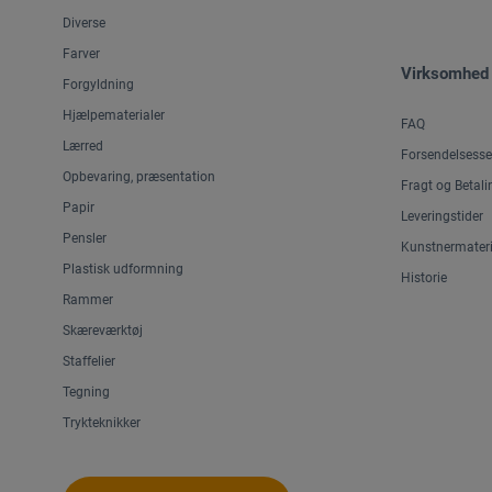
Diverse
Farver
Virksomhed
Forgyldning
Hjælpematerialer
FAQ
Lærred
Forsendelsesse
Opbevaring, præsentation
Fragt og Betali
Papir
Leveringstider
Pensler
Kunstnermateri
Plastisk udformning
Historie
Rammer
Skæreværktøj
Staffelier
Tegning
Trykteknikker