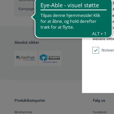
geben wir In
Kampagnetilbud
Medien, Werb
möglicherwei
sie im Rahme
unseren Cook
Weitere Info
Absolut sikker
Notwen
Produktkategorier
Følg os
Blindrammer
Facebook