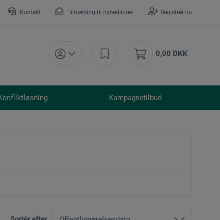
Kontakt
Tilmelding til nyhedsbrev
Registrér nu
0,00 DKK
Konfliktløsning
Kampagnetilbud
Sortér efter