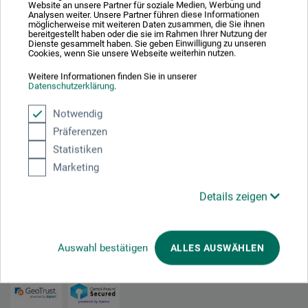
Linografisk trykplade
Website an unsere Partner für soziale Medien, Werbung und
Analysen weiter. Unsere Partner führen diese Informationen
möglicherweise mit weiteren Daten zusammen, die Sie ihnen
bereitgestellt haben oder die sie im Rahmen Ihrer Nutzung der
Dienste gesammelt haben. Sie geben Einwilligung zu unseren
16,00
Cookies, wenn Sie unsere Webseite weiterhin nutzen.
*
fra
DKK
Weitere Informationen finden Sie in unserer
1 qm = 512,82 DKK / (netto: 410,26 DKK)
Datenschutzerklärung
.
Notwendig
plus forsendelse
Präferenzen
Statistiken
Marketing
1
Details zeigen
Auswahl bestätigen
ALLES AUSWÄHLEN
Absolut sikker