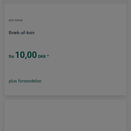
ars nova
Bræk-af-kniv
10,00
*
fra
DKK
plus forsendelse