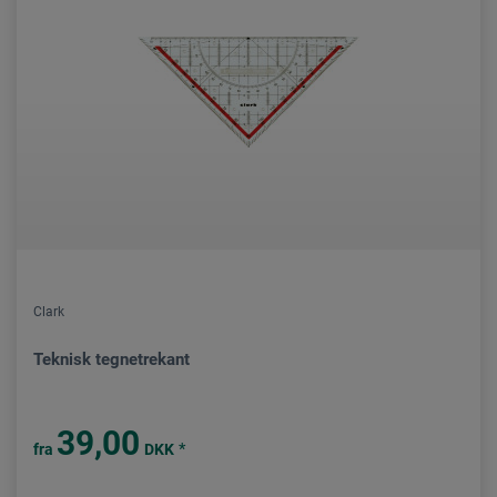
Clark
Teknisk tegnetrekant
39,00
*
fra
DKK