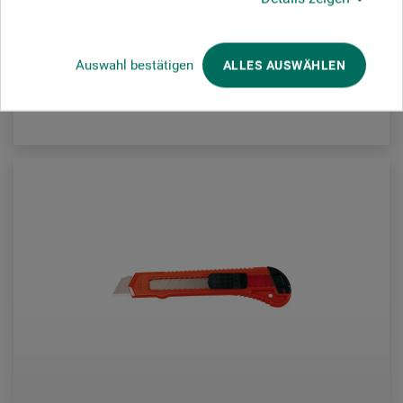
94,00
*
fra
DKK
Auswahl bestätigen
ALLES AUSWÄHLEN
plus forsendelse