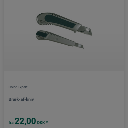
Color Expert
Bræk-af-kniv
22,00
*
fra
DKK