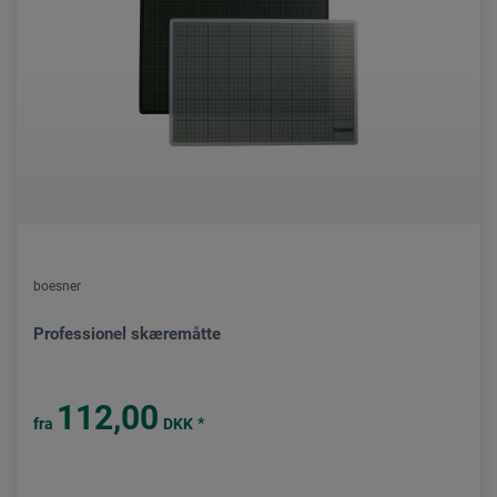
boesner
Professionel skæremåtte
112,00
*
fra
DKK