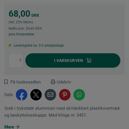
68,00
DKK
inkl. 25% Moms
Netto pris: 54,40 DKK
plus forsendelse
Leveringstid ca. 3-5 arbejdsdage
I
VAREKURVEN
På huskesedlen
Udskriv
Dele
Greb i trykstøbt aluminium med skridsikkert plastikovertræk
og beskyttelseskappe. Med klinge nr. 3451.
Mere