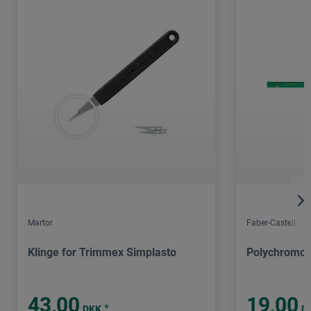
Martor
Faber-Castell
Klinge for Trimmex Simplasto
Polychromos
43,00
19,00
*
DKK
D