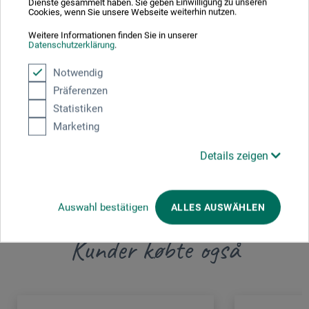
Dienste gesammelt haben. Sie geben Einwilligung zu unseren
Her finder du producentens kontaktoplysninger for dette
Cookies, wenn Sie unsere Webseite weiterhin nutzen.
produkt.
Weitere Informationen finden Sie in unserer
Datenschutzerklärung
.
MARTOR KG
Notwendig
Präferenzen
Lindgesfeld 28
Statistiken
42653 Solingen
Marketing
DEUTSCHLAND
Details zeigen
vertrieb@martor.de
Auswahl bestätigen
ALLES AUSWÄHLEN
Kunder købte også