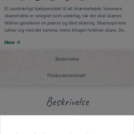
Et uundværligt hjælpemiddel til alt skærearbejde: boesners
skæremåtte er velegnet som underlag, når der skal skæres.
Måtten garanterer en præcis og blød skæring. Skæresporene
lukker sig med det samme, mens klingen forbliver skarp. De...
Mere
Beskrivelse
Producent-kontakt
Beskrivelse
Et uundværligt hjælpemiddel til alt skærearbejde:
boesners skæremåtte er velegnet som underlag, når der