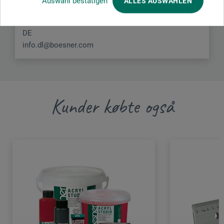
Auswahl bestätigen
ALLES AUSWÄHLEN
Liegnitzer Str. 17
58454 Witten
DE
info.dl@boesner.com
Kunder købte også