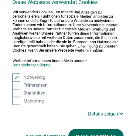
skal skæres. Måtten garanterer en præcis og blød
Diese Webseite verwendet Cookies
skæring. Skæresporene lukker sig med det samme, mens
Wir verwenden Cookies, um Inhalte und Anzeigen zu
klingen forbliver skarp. De påtrykte mål i 50 og 10 mm-
personalisieren, Funktionen für soziale Medien anbieten zu
können und die Zugriffe auf unsere Website zu analysieren.
skabelonen gør det muligt at arbejde præcist.
Zudem geben wir Informationen zu Ihrer Verwendung unserer
Skæremåtten fra boesner er fremstillet af skridsikkert og
Website an unsere Partner für soziale Medien, Werbung und
Analysen weiter. Unsere Partner führen diese Informationen
elastisk 3 mm tykt kunststof og er ikke reflekterende. Den
möglicherweise mit weiteren Daten zusammen, die Sie ihnen
bereitgestellt haben oder die sie im Rahmen Ihrer Nutzung der
udmærker sig ved lang holdbarhed og professionel
Dienste gesammelt haben. Sie geben Einwilligung zu unseren
Cookies, wenn Sie unsere Webseite weiterhin nutzen.
kvalitet. Måtten kan ligeledes bruges som skrive- og
tegneunderlag.
Weitere Informationen finden Sie in unserer
Datenschutzerklärung
.
Notwendig
Präferenzen
Producent-kontakt
Statistiken
Marketing
Her finder du producentens kontaktoplysninger for dette
Details zeigen
produkt.
boesner GmbH distribution + logistics