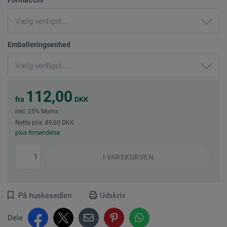
Emballeringsenhed
112,00
fra
DKK
inkl. 25% Moms
Netto pris: 89,60 DKK
plus forsendelse
I
VAREKURVEN
På huskesedlen
Udskriv
Dele