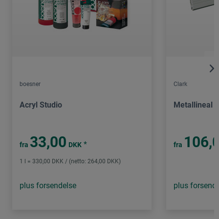
boesner
Clark
Acryl Studio
Metallineal
33,00
106,
*
fra
DKK
fra
1 l = 330,00 DKK / (netto: 264,00 DKK)
plus forsendelse
plus forsend