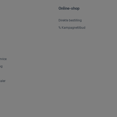
Online-shop
Direkte bestilling
% Kampagnetilbud
rvice
ng
aler