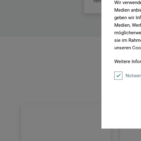
vertrieb@martor.de
Wir verwende
Medien anbie
geben wir In
Medien, Werb
möglicherwei
sie im Rahme
unseren Cook
Weitere Info
Notwen