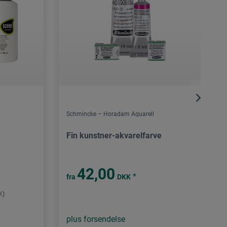
Schmincke – Horadam Aquarell
Fin kunstner-akvarelfarve
42,00
*
fra
DKK
K)
plus forsendelse