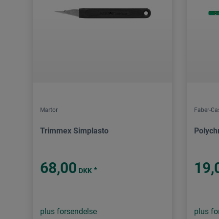
Martor
Faber-Cas
Trimmex Simplasto
Polych
68,00
19,
*
DKK
plus forsendelse
plus fo