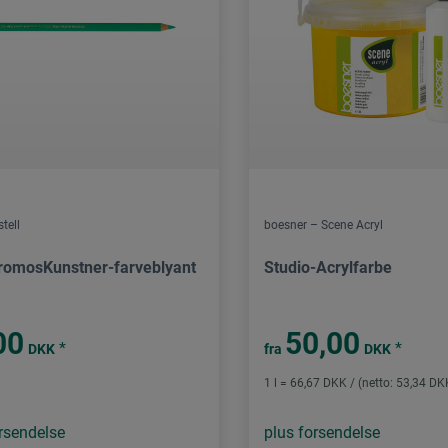
tell
boesner – Scene Acryl
romosKunstner-farveblyant
Studio-Acrylfarbe
00
50,00
*
*
DKK
fra
DKK
1 l = 66,67 DKK / (netto: 53,34 DK
rsendelse
plus forsendelse