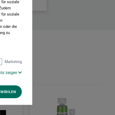
für soziale
. Zudem
für soziale
en
n oder die
ung zu
Marketing
ils zeigen
SWÄHLEN