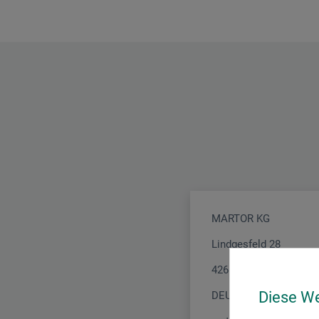
MARTOR KG
Lindgesfeld 28
42653 Solingen
Diese W
DEUTSCHLAND