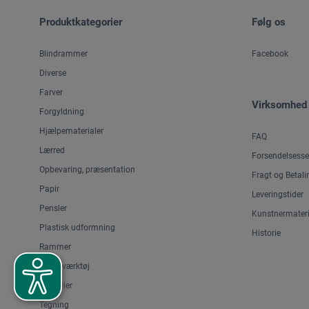
Produktkategorier
Følg os
Blindrammer
Facebook
Diverse
Farver
Virksomhed
Forgyldning
Hjælpematerialer
FAQ
Lærred
Forsendelsesse
Opbevaring, præsentation
Fragt og Betali
Papir
Leveringstider
Pensler
Kunstnermateri
Plastisk udformning
Historie
Rammer
Skæreværktøj
Staffelier
Tegning