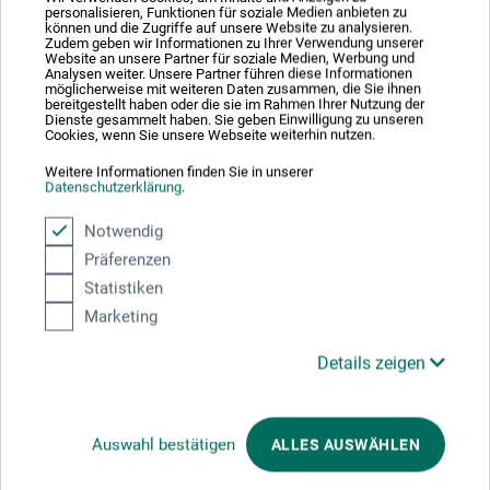
design med farvet papirkant og en skrå elastik i
personalisieren, Funktionen für soziale Medien anbieten zu
können und die Zugriffe auf unsere Website zu analysieren.
kontrastfarver. Den indeholder 160 mikroperforerede
Zudem geben wir Informationen zu Ihrer Verwendung unserer
Website an unsere Partner für soziale Medien, Werbung und
blanke sider i raderfast, naturhvidt 100 g/m² papir, der er
Analysen weiter. Unsere Partner führen diese Informationen
ideelt til skitser med blyant, blæk, tusch, fineliner osv.
möglicherweise mit weiteren Daten zusammen, die Sie ihnen
bereitgestellt haben oder die sie im Rahmen Ihrer Nutzung der
Med diskret logo på bagsiden.
Dienste gesammelt haben. Sie geben Einwilligung zu unseren
Cookies, wenn Sie unsere Webseite weiterhin nutzen.
Weitere Informationen finden Sie in unserer
Datenschutzerklärung
.
Producent-kontakt
Notwendig
Präferenzen
Statistiken
Her finder du producentens kontaktoplysninger for dette
Marketing
produkt.
Details zeigen
boesner GmbH distribution + logistics
Liegnitzer Str. 17
58454 Witten
Auswahl bestätigen
ALLES AUSWÄHLEN
DE