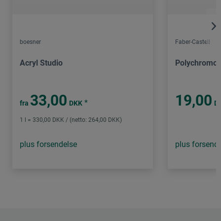
boesner
Faber-Castell
Acryl Studio
Polychromos
33,00
19,00
*
fra
DKK
D
1 l = 330,00 DKK / (netto: 264,00 DKK)
plus forsendelse
plus forsend