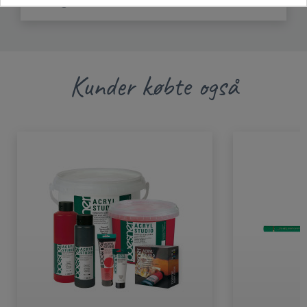
info.dl@boesner.com
Kunder købte også