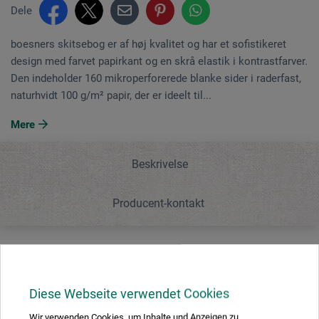
Dele
boesners skitsebog er af høj kvalitet og har et sofistikeret
design med farvet papirkant og en skrå elastik i kontrastfarver.
Den indeholder 160 mikroperforerede blanke sider i raderfast,
naturhvidt 100 g/m² papir, der er ideelt til...
Mere
Beskrivelse
Producent-kontakt
Beskrivelse
Diese Webseite verwendet Cookies
boesners skitsebog er af høj kvalitet og har et sofistikeret
Wir verwenden Cookies, um Inhalte und Anzeigen zu