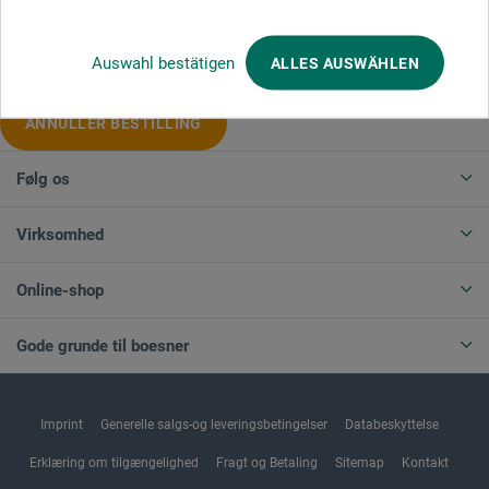
Produktkategorier
Auswahl bestätigen
ALLES AUSWÄHLEN
ANNULLER BESTILLING
Følg os
Virksomhed
Online-shop
Gode grunde til boesner
Imprint
Generelle salgs-og leveringsbetingelser
Databeskyttelse
Erklæring om tilgængelighed
Fragt og Betaling
Sitemap
Kontakt