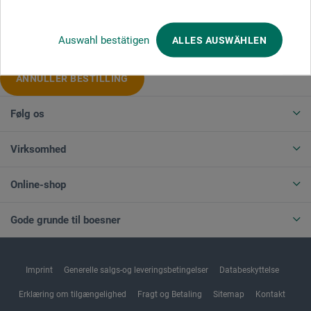
Produktkategorier
Auswahl bestätigen
ALLES AUSWÄHLEN
ANNULLER BESTILLING
Følg os
Virksomhed
Online-shop
Gode grunde til boesner
Imprint
Generelle salgs-og leveringsbetingelser
Databeskyttelse
Erklæring om tilgængelighed
Fragt og Betaling
Sitemap
Kontakt