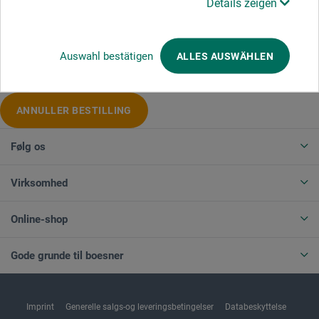
Details zeigen
Produktkategorier
Auswahl bestätigen
ALLES AUSWÄHLEN
ANNULLER BESTILLING
Følg os
Virksomhed
Online-shop
Gode grunde til boesner
Imprint
Generelle salgs-og leveringsbetingelser
Databeskyttelse