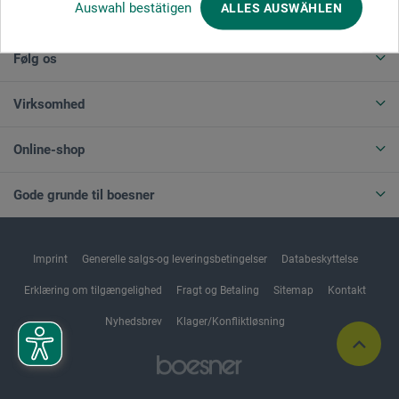
Auswahl bestätigen
ALLES AUSWÄHLEN
ANNULLER BESTILLING
Følg os
Virksomhed
Online-shop
Gode grunde til boesner
Imprint
Generelle salgs-og leveringsbetingelser
Databeskyttelse
Erklæring om tilgængelighed
Fragt og Betaling
Sitemap
Kontakt
Nyhedsbrev
Klager/Konfliktløsning