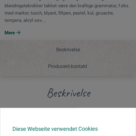
blandingsteknikker takket være den kraftige grammatur, f.eks.
med marker, tusch, blyant, filtpen, pastel, kul, gouache,
tempera, akryl osv....
Mere
Beskrivelse
Producent-kontakt
Beskrivelse
250 g/m²-papiret af ren cellulose har mange
anvendelsesmuligheder og egner sig til forskellige
blandingsteknikker takket være den kraftige grammatur,
Diese Webseite verwendet Cookies
f.eks. med marker, tusch, blyant, filtpen, pastel, kul,