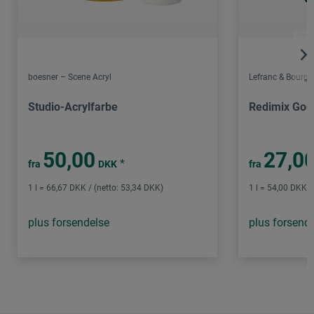
boesner – Scene Acryl
Lefranc & Bourge
Studio-Acrylfarbe
Redimix Gou
50,00
27,0
*
fra
DKK
fra
1 l = 66,67 DKK / (netto: 53,34 DKK)
1 l = 54,00 DKK /
plus forsendelse
plus forsend