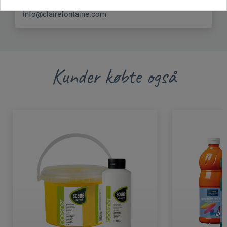
FR
info@clairefontaine.com
Kunder købte også