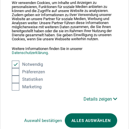
Wir verwenden Cookies, um Inhalte und Anzeigen zu
gouache, tempera, akryl osv. samt til collager. Korrekturer,
personalisieren, Funktionen für soziale Medien anbieten zu
f.eks. med viskelæder, er mulige gentagne gange uden at
können und die Zugriffe auf unsere Website zu analysieren.
Zudem geben wir Informationen zu Ihrer Verwendung unserer
beskadige papiret.
Website an unsere Partner für soziale Medien, Werbung und
Analysen weiter. Unsere Partner führen diese Informationen
möglicherweise mit weiteren Daten zusammen, die Sie ihnen
Paint On multiteknik er et sandt alternativ til lærred,
bereitgestellt haben oder die sie im Rahmen Ihrer Nutzung der
Dienste gesammelt haben. Sie geben Einwilligung zu unseren
karton eller akvarelpapir. Syrefrit og PEFC-certificeret.
Cookies, wenn Sie unsere Webseite weiterhin nutzen.
Weitere Informationen finden Sie in unserer
Datenschutzerklärung
.
Notwendig
Producent-kontakt
Präferenzen
Statistiken
Her finder du producentens kontaktoplysninger for dette
Marketing
produkt.
Details zeigen
Clairefontaine Rhodia
RD 52
Auswahl bestätigen
ALLES AUSWÄHLEN
68490 Ottmarsheim