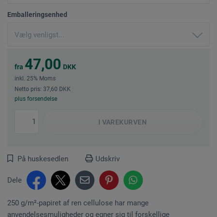
Emballeringsenhed
47,00
fra
DKK
inkl. 25% Moms
Netto pris: 37,60 DKK
plus forsendelse
I
VAREKURVEN
På huskesedlen
Udskriv
Dele
250 g/m²-papiret af ren cellulose har mange
anvendelsesmuligheder og egner sig til forskellige