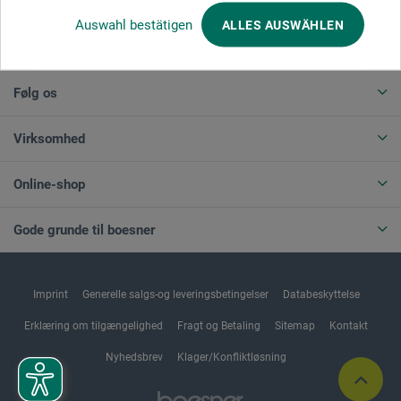
Auswahl bestätigen
ALLES AUSWÄHLEN
ANNULLER BESTILLING
Følg os
Virksomhed
Online-shop
Gode grunde til boesner
Imprint
Generelle salgs-og leveringsbetingelser
Databeskyttelse
Erklæring om tilgængelighed
Fragt og Betaling
Sitemap
Kontakt
Nyhedsbrev
Klager/Konfliktløsning