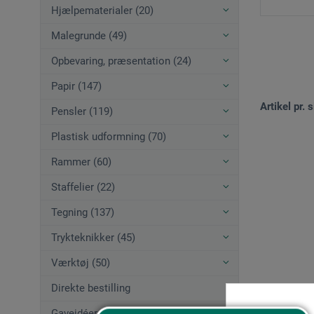
Hjælpematerialer (20)
Malegrunde (49)
Opbevaring, præsentation (24)
Papir (147)
Artikel pr. s
Pensler (119)
Plastisk udformning (70)
Rammer (60)
Staffelier (22)
Tegning (137)
Trykteknikker (45)
Værktøj (50)
Direkte bestilling
Gaveidéer (12)