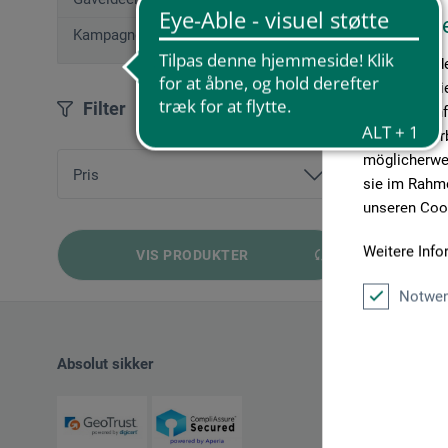
Diese W
Kampagnetilbud
Wir verwende
Medien anbie
Filter
geben wir In
Medien, Werb
möglicherwei
Pris
sie im Rahme
unseren Cook
fra
9,00 DKK
bis
199,00 DKK
Weitere Info
VIS PRODUKTER
Notwen
Absolut sikker