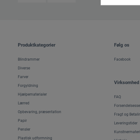
Produktkategorier
Følg os
Blindrammer
Facebook
Diverse
Farver
Virksomhed
Forgyldning
Hjælpematerialer
FAQ
Lærred
Forsendelsesse
Opbevaring, præsentation
Fragt og Betali
Papir
Leveringstider
Pensler
Kunstnermateri
Plastisk udformning