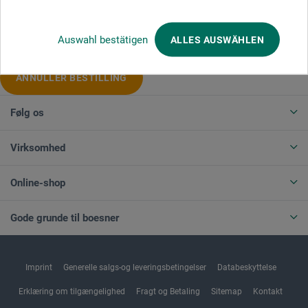
Produktkategorier
Auswahl bestätigen
ALLES AUSWÄHLEN
ANNULLER BESTILLING
Følg os
Virksomhed
Online-shop
Gode grunde til boesner
Imprint
Generelle salgs-og leveringsbetingelser
Databeskyttelse
Erklæring om tilgængelighed
Fragt og Betaling
Sitemap
Kontakt