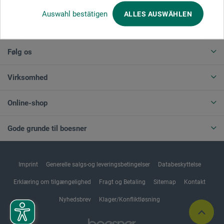
Auswahl bestätigen
ALLES AUSWÄHLEN
ANNULLER BESTILLING
Følg os
Virksomhed
Online-shop
Gode grunde til boesner
Imprint
Generelle salgs-og leveringsbetingelser
Databeskyttelse
Erklæring om tilgængelighed
Fragt og Betaling
Sitemap
Kontakt
Nyhedsbrev
Klager/Konfliktløsning