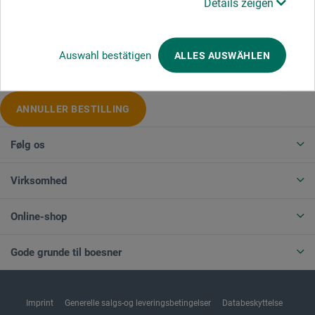
Details zeigen
Produktkategorier
Auswahl bestätigen
ALLES AUSWÄHLEN
ANNULLER BESTILLING
Følg os
Virksomhed
Online-shop
Gode grunde til boesner
Imprint
Generelle salgs-og leveringsbetingelser
Databeskyttelse