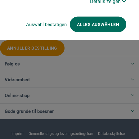
Details zeigen
Produktkategorier
Auswahl bestätigen
ALLES AUSWÄHLEN
ANNULLER BESTILLING
Følg os
Virksomhed
Online-shop
Gode grunde til boesner
Imprint
Generelle salgs-og leveringsbetingelser
Databeskyttelse