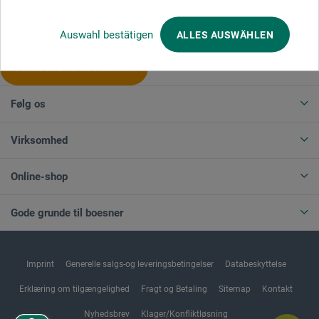
Produktkategorier
Auswahl bestätigen
ALLES AUSWÄHLEN
ANNULLER BESTILLING
Følg os
Virksomhed
Online-shop
Gode grunde til boesner
Imprint
Generelle salgs-og leveringsbetingelser
Databeskyttelse
Erklæring om tilgængelighed
Fragt og Betaling
Sitemap
Kontakt
Nyhedsbrev
Klager/Konfliktløsning