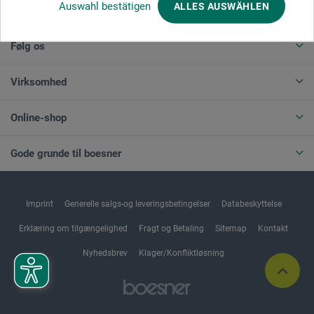
Auswahl bestätigen
ALLES AUSWÄHLEN
ANNULLER BESTILLING
Følg os
Virksomhed
Online-shop
Gode grunde til boesner
Imprint
Generelle salgs-og leveringsbetingelser
Databeskyttelse
Erklæring om tilgængelighed
Fragt og Betaling
Sitemap
Kontakt
Nyhedsbrev
Klager/Konfliktløsning