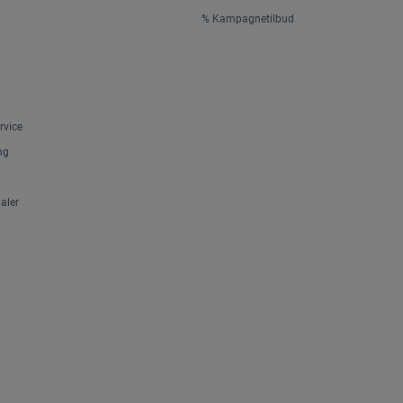
% Kampagnetilbud
rvice
ng
aler