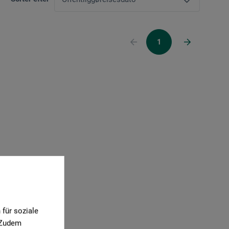
1
für soziale
. Zudem