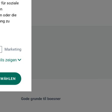
für soziale
en
n oder die
ung zu
Marketing
ils zeigen
SWÄHLEN
Gode grunde til boesner