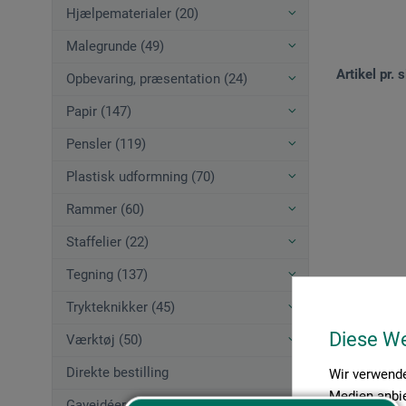
Hjælpematerialer (20)
Malegrunde (49)
Artikel pr. s
Opbevaring, præsentation (24)
Papir (147)
Pensler (119)
Plastisk udformning (70)
Rammer (60)
Staffelier (22)
Tegning (137)
Trykteknikker (45)
Diese W
Værktøj (50)
Direkte bestilling
Wir verwende
Medien anbie
Gaveidéer (12)