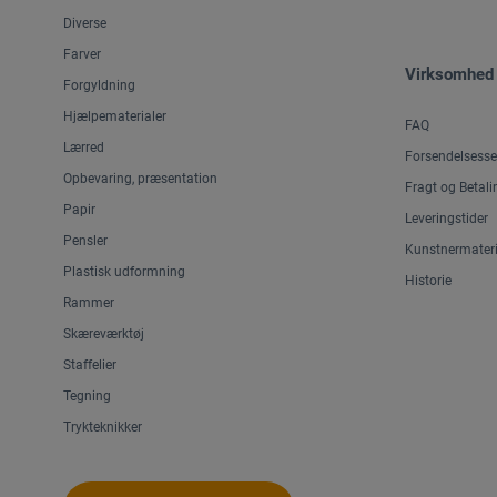
Diverse
Farver
Virksomhed
Forgyldning
Hjælpematerialer
FAQ
Lærred
Forsendelsesse
Opbevaring, præsentation
Fragt og Betali
Papir
Leveringstider
Pensler
Kunstnermateri
Plastisk udformning
Historie
Rammer
Skæreværktøj
Staffelier
Tegning
Trykteknikker