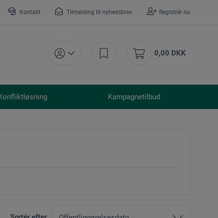
Kontakt
Tilmelding til nyhedsbrev
Registrér nu
0,00 DKK
Konfliktløsning
Kampagnetilbud
Sortér efter