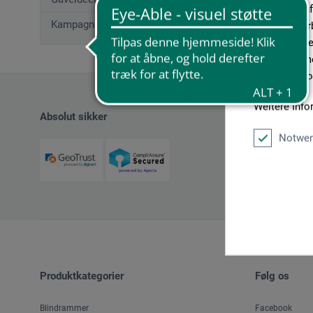
geben wir In
Kampagnetilbud
Medien, Werb
möglicherwei
sie im Rahme
unseren Cook
Weitere Info
Absolut sikker
Notwen
Produktkategorier
Følg os
Blindrammer
Facebook