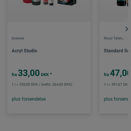
boesner
Royal Talens – 
Acryl Studio
Standard Ser
33,00
47,0
*
fra
DKK
fra
1 l = 330,00 DKK / (netto: 264,00 DKK)
1 l = 391,67 DKK 
plus forsendelse
plus forsend