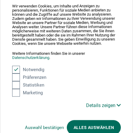
giver mulighed for flere lag pastøs farvepåføring med
Wir verwenden Cookies, um Inhalte und Anzeigen zu
personalisieren, Funktionen für soziale Medien anbieten zu
bedste resultater. Også velegnet til lasurer og
können und die Zugriffe auf unsere Website zu analysieren.
Zudem geben wir Informationen zu Ihrer Verwendung unserer
akvarellignende teknikker.
Website an unsere Partner für soziale Medien, Werbung und
Analysen weiter. Unsere Partner führen diese Informationen
möglicherweise mit weiteren Daten zusammen, die Sie ihnen
Made in Germany.
bereitgestellt haben oder die sie im Rahmen Ihrer Nutzung der
Dienste gesammelt haben. Sie geben Einwilligung zu unseren
Cookies, wenn Sie unsere Webseite weiterhin nutzen.
Weitere Informationen finden Sie in unserer
Datenschutzerklärung
.
Producent-kontakt
Notwendig
Präferenzen
Her finder du producentens kontaktoplysninger for dette
Statistiken
produkt.
Marketing
Details zeigen
Hahnemühle FineArt GmbH
Hahnestr. 5
37586 Dassel
Auswahl bestätigen
ALLES AUSWÄHLEN