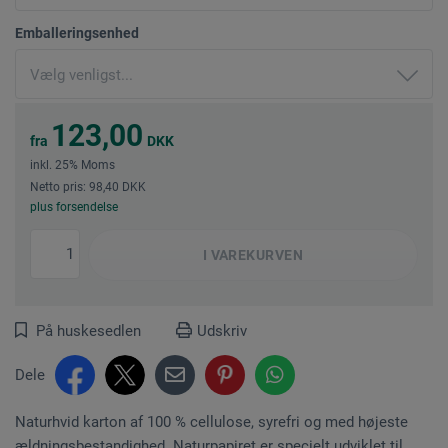
Emballeringsenhed
123,00
fra
DKK
inkl. 25% Moms
Netto pris: 98,40 DKK
plus forsendelse
I
VAREKURVEN
På huskesedlen
Udskriv
Dele
Naturhvid karton af 100 % cellulose, syrefri og med højeste
ældningsbestandighed. Naturpapiret er specielt udviklet til