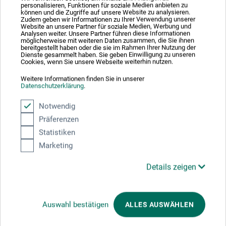
ældningsbestandighed, syrefrit. Til alle vådteknikker:
personalisieren, Funktionen für soziale Medien anbieten zu
können und die Zugriffe auf unsere Website zu analysieren.
Akvarel, gouache, lavis, akryl, olie, men også til
Zudem geben wir Informationen zu Ihrer Verwendung unserer
Website an unsere Partner für soziale Medien, Werbung und
førsteklasses print. Fås i Grain satiné (satineret), grain fin
Analysen weiter. Unsere Partner führen diese Informationen
(finkornet) og grain torchon (grovkornet). ISO 9706 for
möglicherweise mit weiteren Daten zusammen, die Sie ihnen
bereitgestellt haben oder die sie im Rahmen Ihrer Nutzung der
optimal ældningsbestandighed.
Dienste gesammelt haben. Sie geben Einwilligung zu unseren
Cookies, wenn Sie unsere Webseite weiterhin nutzen.
Weitere Informationen finden Sie in unserer
Datenschutzerklärung
.
Producent-kontakt
Notwendig
Präferenzen
Statistiken
Her finder du producentens kontaktoplysninger for dette
Marketing
produkt.
Details zeigen
FILA-ARCHES sas
48 route de Remiremont
88380 Arches
Auswahl bestätigen
ALLES AUSWÄHLEN
FR