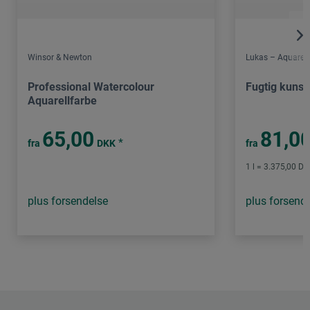
Winsor & Newton
Lukas – Aquarell
Professional Watercolour
Fugtig kunst
Aquarellfarbe
65,00
81,0
*
fra
DKK
fra
1 l = 3.375,00 DK
plus forsendelse
plus forsend