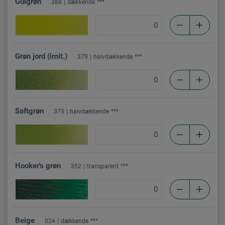
Gulgrøn
388
dækkende
***
Grøn jord (imit.)
379
halvdækkende
***
Saftgrøn
375
halvdækkende
***
Hooker's grøn
352
transparent
***
Beige
024
dækkende
***