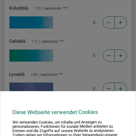
Koboltblå
110
dækkende
****
Cølinblå
112
dækkende
***
Lyseblå
128
dækkende
***
Blå grålig
133
dækkende
***
Diese Webseite verwendet Cookies
Wir verwenden Cookies, um Inhalte und Anzeigen zu
personalisieren, Funktionen für soziale Medien anbieten zu
können und die Zugriffe auf unsere Website zu analysieren.
Zudem geben wir Informationen zu Ihrer Verwendung unserer