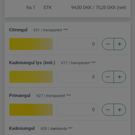
fra
1
STK
94,00 DKK / 75,20 DKK (netto)
Citrongul
651
transparent
***
Kadmiumgul lys (imit.)
617
transparent
***
Primærgul
627
transparent
***
Kadmiumgul
620
dækkende
***