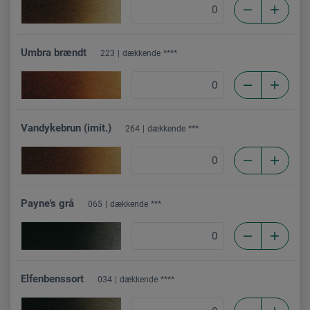
Umbra brændt
223
dækkende
****
Vandykebrun (imit.)
264
dækkende
***
Payne's grå
065
dækkende
***
Elfenbenssort
034
dækkende
****