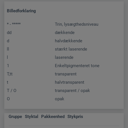
Billedforklaring
* - *****
Trin, lysægthedsniveau
dd
dækkende
d
halvdækkende
ll
stærkt laserende
l
laserende
1
Enkeltpigmenteret tone
T,tt
transparent
t
halvtransparent
T / O
transparent / opak
O
opak
Gruppe
Styktal
Pakkeenhed
Stykpris