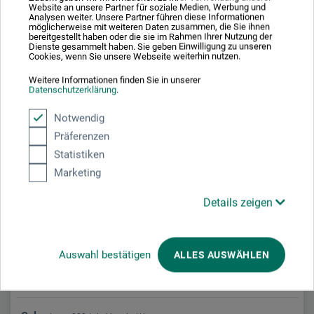
Website an unsere Partner für soziale Medien, Werbung und
Phthalogrøn
361
transparent
***
Analysen weiter. Unsere Partner führen diese Informationen
möglicherweise mit weiteren Daten zusammen, die Sie ihnen
bereitgestellt haben oder die sie im Rahmen Ihrer Nutzung der
Dienste gesammelt haben. Sie geben Einwilligung zu unseren
Cookies, wenn Sie unsere Webseite weiterhin nutzen.
Weitere Informationen finden Sie in unserer
Smaragdgrøn (imit.)
338
transparent
***
Datenschutzerklärung
.
Notwendig
Präferenzen
Statistiken
Kromoxidgrøn (imit.)
382
transparent
***
Marketing
Details zeigen
Permanent grøn lys
347
halvdækkende
***
Auswahl bestätigen
ALLES AUSWÄHLEN