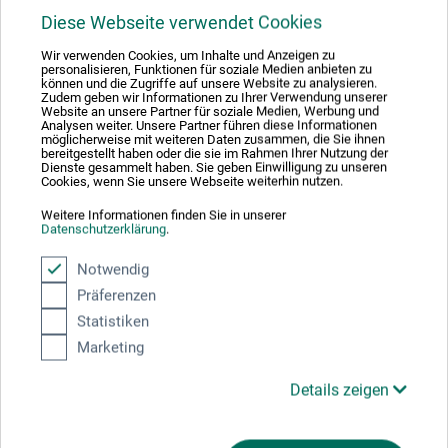
naturligt hvidt, 100 % klude, animalsk lim på indvendig og
Diese Webseite verwendet Cookies
udvendig overflade, limet hele vejen rundt, lufttørret.
Wir verwenden Cookies, um Inhalte und Anzeigen zu
Meget formstabilt efter fugtning. Meget høj farveægthed
personalisieren, Funktionen für soziale Medien anbieten zu
og meget ældningsbestandigt. Til akvarel, gouache, akryl,
können und die Zugriffe auf unsere Website zu analysieren.
Zudem geben wir Informationen zu Ihrer Verwendung unserer
olie og lavis. Varianter: Grain satiné (satineret), grain fin
Website an unsere Partner für soziale Medien, Werbung und
Analysen weiter. Unsere Partner führen diese Informationen
(finkornet) og grain torchon (grovkornet).
möglicherweise mit weiteren Daten zusammen, die Sie ihnen
bereitgestellt haben oder die sie im Rahmen Ihrer Nutzung der
Dienste gesammelt haben. Sie geben Einwilligung zu unseren
Bitte beachten Sie, dass alle Blöcke zum Schutz des
Cookies, wenn Sie unsere Webseite weiterhin nutzen.
weißen Aquarellpapiers, ein schwarzes Deckblatt und eine
Weitere Informationen finden Sie in unserer
schwarze Rundum-Verleimung haben.
Datenschutzerklärung
.
Notwendig
Präferenzen
Statistiken
Producent-kontakt
Marketing
Her finder du producentens kontaktoplysninger for dette
Details zeigen
produkt.