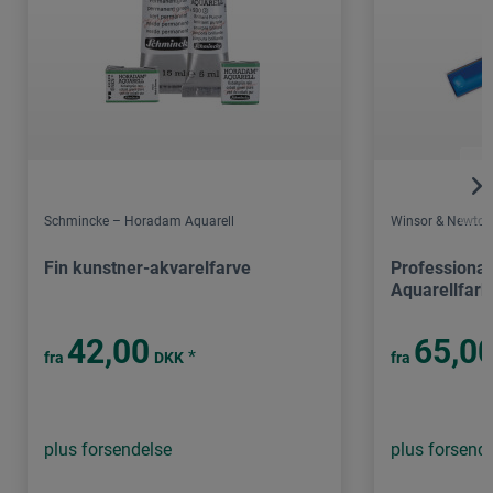
Schmincke – Horadam Aquarell
Winsor & Newton
Fin kunstner-akvarelfarve
Professional
Aquarellfarb
42,00
65,0
*
fra
DKK
fra
plus forsendelse
plus forsend