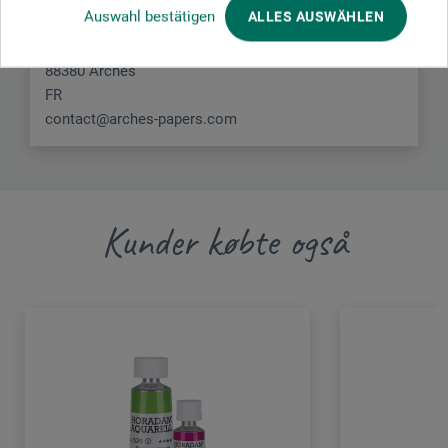
Auswahl bestätigen
ALLES AUSWÄHLEN
FILA-ARCHES sas
48 route de Remiremont
88380 Arches
FR
contact@arches-papers.com
Kunder købte også