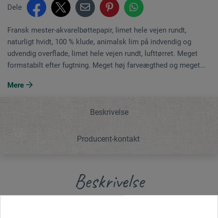
Dele
Fransk mester-akvarelbøttepapir, limet hele vejen rundt,
naturligt hvidt, 100 % klude, animalsk lim på indvendig og
udvendig overflade, limet hele vejen rundt, lufttørret. Meget
formstabilt efter fugtning. Meget høj farveægthed og meget...
Mere
Beskrivelse
Producent-kontakt
Beskrivelse
Fransk mester-akvarelbøttepapir, limet hele vejen rundt,