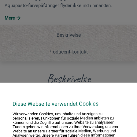
Aquapasto-farvepåføringer flyder ikke ind i hinanden.
Mere
Beskrivelse
Producent-kontakt
Beskrivelse
Dette transparente gel-bindemiddel reducerer flowet for
Diese Webseite verwendet Cookies
akvarelfarver og gouache og giver dem mere struktur.
Aquapasto-farvepåføringer flyder ikke ind i hinanden.
Wir verwenden Cookies, um Inhalte und Anzeigen zu
personalisieren, Funktionen für soziale Medien anbieten zu
können und die Zugriffe auf unsere Website zu analysieren.
Zudem geben wir Informationen zu Ihrer Verwendung unserer
Website an unsere Partner für soziale Medien, Werbung und
Analysen weiter. Unsere Partner führen diese Informationen