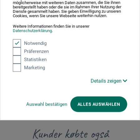
möglicherweise mit weiteren Daten zusammen, die Sie ihnen
Producent-kontakt
bereitgestellt haben oder die sie im Rahmen Ihrer Nutzung der
Dienste gesammelt haben. Sie geben Einwilligung zu unseren
Cookies, wenn Sie unsere Webseite weiterhin nutzen.
Her finder du producentens kontaktoplysninger for dette
Weitere Informationen finden Sie in unserer
Datenschutzerklärung
.
produkt.
Notwendig
Colart Northern Europe GmbH
Präferenzen
Statistiken
Gutenbergstr. 4
Marketing
63477 Maintal
Details zeigen
Deutschland
post.de@colart.com
Auswahl bestätigen
ALLES AUSWÄHLEN
Kunder købte også