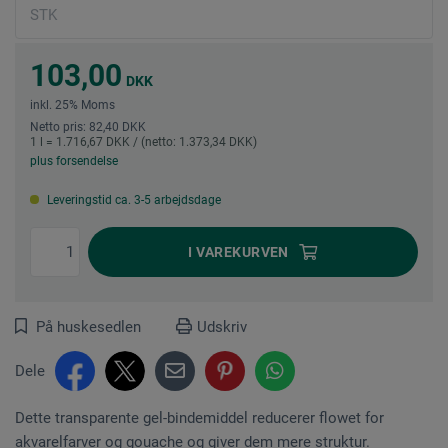
103,00
DKK
inkl. 25% Moms
Netto pris: 82,40 DKK
1 l = 1.716,67 DKK / (netto: 1.373,34 DKK)
plus forsendelse
Leveringstid ca. 3-5 arbejdsdage
I
VAREKURVEN
På huskesedlen
Udskriv
Dele
Dette transparente gel-bindemiddel reducerer flowet for
akvarelfarver og gouache og giver dem mere struktur.