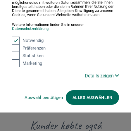
möglicherweise mit weiteren Daten zusammen, die Sie ihnen
bereitgestellt haben oder die sie im Rahmen Ihrer Nutzung der
Dienste gesammelt haben. Sie geben Einwilligung zu unseren
Cookies, wenn Sie unsere Webseite weiterhin nutzen.
Producent-kontakt
Weitere Informationen finden Sie in unserer
Datenschutzerklärung
.
Her finder du producentens kontaktoplysninger for dette
Notwendig
produkt.
Präferenzen
Statistiken
boesner GmbH holding + innovations
Marketing
Gewerkenstr. 2
58456 Witten
Details zeigen
DE
pm@boesner.com
Auswahl bestätigen
ALLES AUSWÄHLEN
Kunder købte også