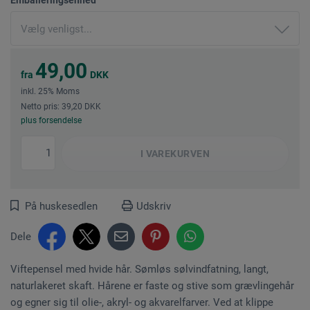
49,00
fra
DKK
inkl. 25% Moms
Netto pris: 39,20 DKK
plus forsendelse
I
VAREKURVEN
På huskesedlen
Udskriv
Dele
Viftepensel med hvide hår. Sømløs sølvindfatning, langt,
naturlakeret skaft. Hårene er faste og stive som grævlingehår
og egner sig til olie-, akryl- og akvarelfarver. Ved at klippe