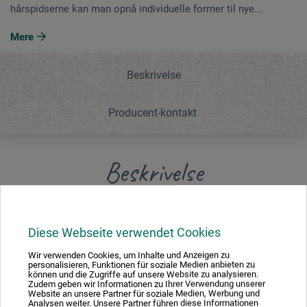
hårspidserne kan man opnå individuelle former til nye...
Mere
Beskrivelse
Producent-kontakt
Beskrivelse
Viftepensel med hvide hår. Sømløs sølvindfatning, langt,
naturlakeret skaft. Hårene er faste og stive som
Diese Webseite verwendet Cookies
grævlingehår og egner sig til olie-, akryl- og akvarelfarver.
Wir verwenden Cookies, um Inhalte und Anzeigen zu
Ved at klippe hårspidserne kan man opnå individuelle
personalisieren, Funktionen für soziale Medien anbieten zu
können und die Zugriffe auf unsere Website zu analysieren.
former til nye maleeffekter. Made in Germany.
Zudem geben wir Informationen zu Ihrer Verwendung unserer
Website an unsere Partner für soziale Medien, Werbung und
Analysen weiter. Unsere Partner führen diese Informationen