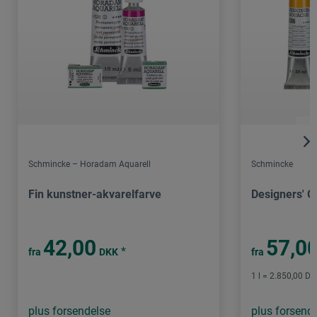
Schmincke – Horadam Aquarell
Schmincke
Fin kunstner-akvarelfarve
Designers' 
42,00
57,0
*
fra
DKK
fra
1 l = 2.850,00 DK
plus forsendelse
plus forsend