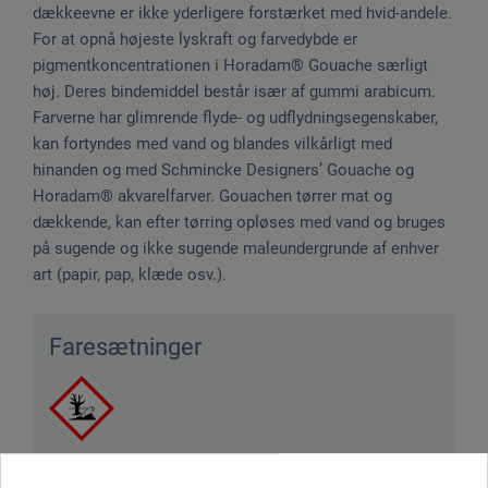
dækkeevne er ikke yderligere forstærket med hvid-andele.
For at opnå højeste lyskraft og farvedybde er
pigmentkoncentrationen i Horadam® Gouache særligt
høj. Deres bindemiddel består især af gummi arabicum.
Farverne har glimrende flyde- og udflydningsegenskaber,
kan fortyndes med vand og blandes vilkårligt med
hinanden og med Schmincke Designers’ Gouache og
Horadam® akvarelfarver. Gouachen tørrer mat og
dækkende, kan efter tørring opløses med vand og bruges
på sugende og ikke sugende maleundergrunde af enhver
art (papir, pap, klæde osv.).
Faresætninger
Indeholder biocidprodukter. Indeholder 1,2-