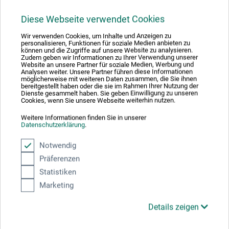
benzisothiazol-3(2H)-one, 5-chloro-2-methyl-2H-
Diese Webseite verwendet Cookies
isothiazol-3-one, 2-methyl-2H-isothiazol-3-one, 2-
octyl-2H-isothiazol-3-one. Kan udløse allergiske
Wir verwenden Cookies, um Inhalte und Anzeigen zu
personalisieren, Funktionen für soziale Medien anbieten zu
reaktioner. Zinkhvid: Bemærk! Meget giftig for
können und die Zugriffe auf unsere Website zu analysieren.
Zudem geben wir Informationen zu Ihrer Verwendung unserer
organismer, der lever i vand, med langtidsvirkning.
Website an unsere Partner für soziale Medien, Werbung und
Indeholder biocidprodukter. Indeholder 1,2-
Analysen weiter. Unsere Partner führen diese Informationen
möglicherweise mit weiteren Daten zusammen, die Sie ihnen
benzisothiazol-3(2H)-one, 5-chloro-2-methyl-2H-
bereitgestellt haben oder die sie im Rahmen Ihrer Nutzung der
Dienste gesammelt haben. Sie geben Einwilligung zu unseren
isothiazol-3-one, 2-methyl-2H-isothiazol-3-one, 2-
Cookies, wenn Sie unsere Webseite weiterhin nutzen.
octyl-2H-isothiazol-3-one. Kan udløse allergiske
Weitere Informationen finden Sie in unserer
reaktioner. Indeholder 1,2-benzisothiazol-3(2H)-on, 2-
Datenschutzerklärung
.
methyl-2H-isothiazol-3-on. Kan fremkalde allergiske
reaktioner.
Notwendig
Präferenzen
Statistiken
Marketing
Downloads
Details zeigen
Her finder du vigtige dokumenter og filer til dette produkt.