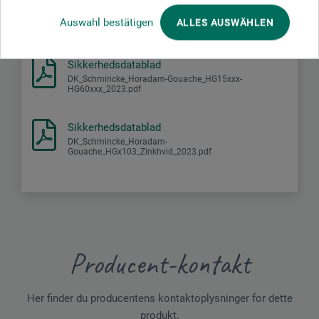
Auswahl bestätigen
ALLES AUSWÄHLEN
Sikkerhedsdatablad
DK_Schmincke_Horadam-Gouache_HG15xxx-
HG60xxx_2023.pdf
Sikkerhedsdatablad
DK_Schmincke_Horadam-
Gouache_HGx103_Zinkhvid_2023.pdf
Producent-kontakt
Her finder du producentens kontaktoplysninger for dette
produkt.