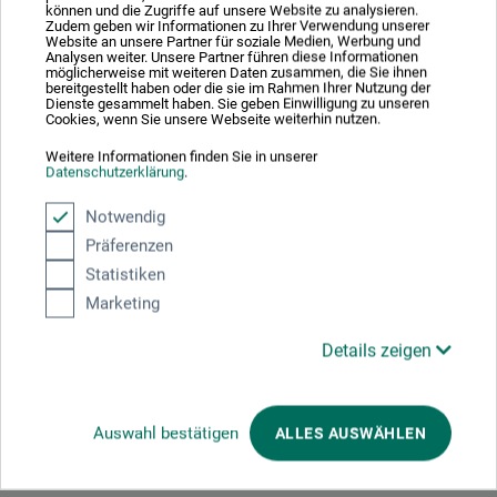
können und die Zugriffe auf unsere Website zu analysieren.
boesner – Aquarell Studio
Zudem geben wir Informationen zu Ihrer Verwendung unserer
Website an unsere Partner für soziale Medien, Werbung und
Analysen weiter. Unsere Partner führen diese Informationen
Fin kunstner-akvarelfarve i studiekvalitet
möglicherweise mit weiteren Daten zusammen, die Sie ihnen
bereitgestellt haben oder die sie im Rahmen Ihrer Nutzung der
Dienste gesammelt haben. Sie geben Einwilligung zu unseren
Cookies, wenn Sie unsere Webseite weiterhin nutzen.
23,00
Weitere Informationen finden Sie in unserer
*
fra
DKK
Datenschutzerklärung
.
Notwendig
Präferenzen
plus forsendelse
Statistiken
Marketing
Details zeigen
1
Auswahl bestätigen
ALLES AUSWÄHLEN
Absolut sikker